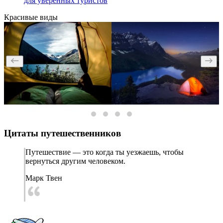
для уверенных туристов
Красивые виды
Цитаты путешественников
Путешествие — это когда ты уезжаешь, чтобы
вернуться другим человеком.
Марк Твен