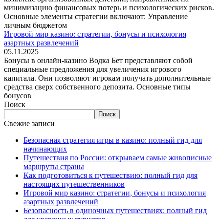
минимизацию финансовых потерь и психологических рисков.
Основные элементы стратегии включают: Управление
личным бюджетом
Игровой мир казино: стратегии, бонусы и психология
азартных развлечений
05.11.2025
Бонусы в онлайн-казино Водка Бет представляют собой
специальные предложения для увеличения игрового
капитала. Они позволяют игрокам получать дополнительные
средства сверх собственного депозита. Основные типы
бонусов
Поиск
Поиск
Свежие записи
Безопасная стратегия игры в казино: полный гид для
начинающих
Путешествия по России: открываем самые живописные
маршруты страны
Как подготовиться к путешествию: полный гид для
настоящих путешественников
Игровой мир казино: стратегии, бонусы и психология
азартных развлечений
Безопасность в одиночных путешествиях: полный гид