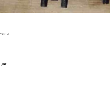
товки.
здки.