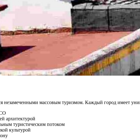
тся незамеченными массовым туризмом. Каждый город имеет ун
SCO
ей архитектурой
льным туристическим потоком
кой культурой
бону