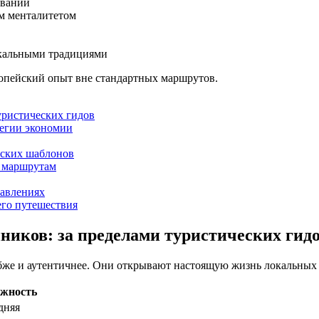
ьвании
м менталитетом
икальными традициями
ропейский опыт вне стандартных маршрутов.
уристических гидов
тегии экономии
еских шаблонов
м маршрутам
равлениях
его путешествия
иков: за пределами туристических гид
бже и аутентичнее. Они открывают настоящую жизнь локальных 
жность
дняя