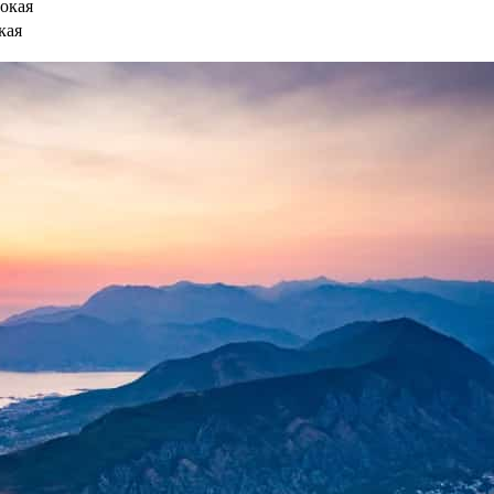
окая
кая