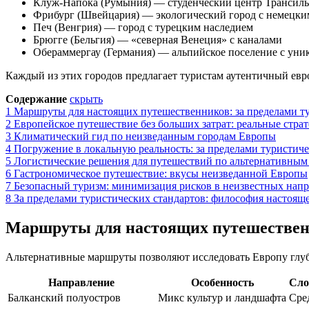
Клуж-Напока (Румыния) — студенческий центр Трансил
Фрибург (Швейцария) — экологический город с немецки
Печ (Венгрия) — город с турецким наследием
Брюгге (Бельгия) — «северная Венеция» с каналами
Обераммергау (Германия) — альпийское поселение с ун
Каждый из этих городов предлагает туристам аутентичный ев
Содержание
скрыть
1
Маршруты для настоящих путешественников: за пределами т
2
Европейское путешествие без больших затрат: реальные стра
3
Климатический гид по неизведанным городам Европы
4
Погружение в локальную реальность: за пределами туристич
5
Логистические решения для путешествий по альтернативны
6
Гастрономическое путешествие: вкусы неизведанной Европы
7
Безопасный туризм: минимизация рисков в неизвестных нап
8
За пределами туристических стандартов: философия настоящ
Маршруты для настоящих путешественн
Альтернативные маршруты позволяют исследовать Европу глу
Направление
Особенность
Сло
Балканский полуостров
Микс культур и ландшафта
Сре